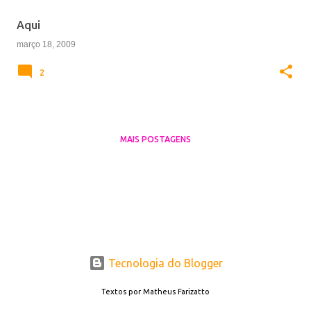
e
Aqui
n
março 18, 2009
s
2
MAIS POSTAGENS
Tecnologia do Blogger
Textos por Matheus Farizatto