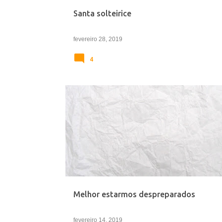
e
Santa solteirice
n
s
fevereiro 28, 2019
4
COMPORTAMENTO
CRÔNICAS
Melhor estarmos despreparados
fevereiro 14, 2019