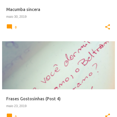
e
Macumba sincera
n
maio 30, 2019
s
0
Frases Gostosinhas (Post 4)
maio 23, 2019
0