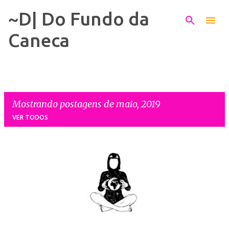
~D| Do Fundo da
Pular para o conteúdo principal
Caneca
Mostrando postagens de maio, 2019
VER TODOS
P
o
s
t
a
g