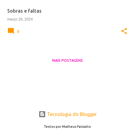
e
Sobras e faltas
n
março 26, 2024
s
0
MAIS POSTAGENS
Tecnologia do Blogger
Textos por Matheus Farizatto