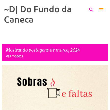
~D| Do Fundo da
Pular para o conteúdo principal
Caneca
Mostrando postagens de março, 2024
VER TODOS
P
o
s
t
a
g