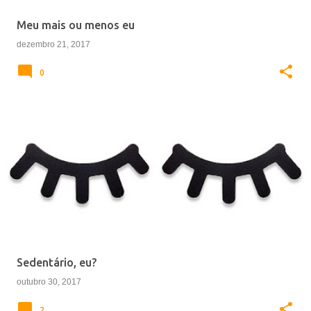
e
Meu mais ou menos eu
n
dezembro 21, 2017
s
0
Sedentário, eu?
outubro 30, 2017
2