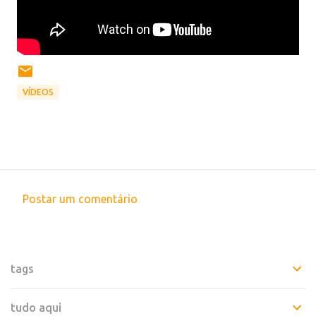
VÍDEOS
Postar um comentário
C
o
m
tags
e
n
tudo aqui
t