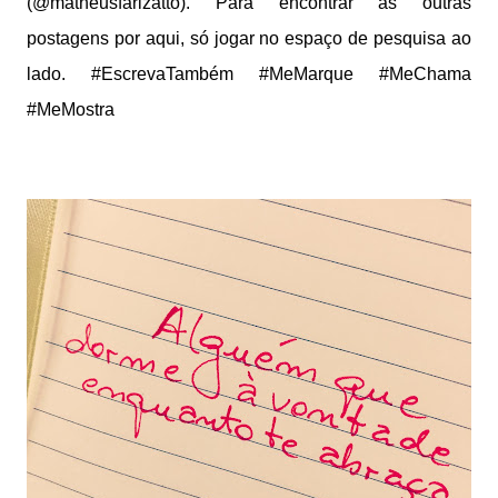
(@matheusfarizatto). Para encontrar as outras
postagens por aqui, só jogar no espaço de pesquisa ao
lado. #EscrevaTambém #MeMarque #MeChama
#MeMostra