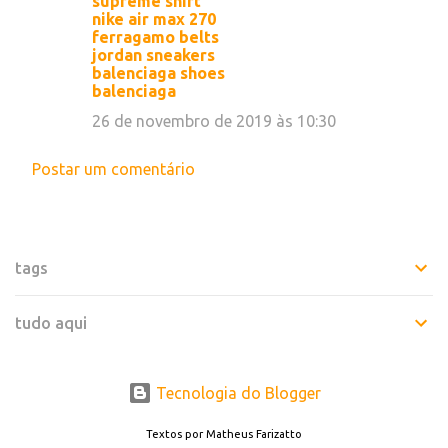
supreme shirt
nike air max 270
n
ferragamo belts
t
jordan sneakers
balenciaga shoes
á
balenciaga
r
26 de novembro de 2019 às 10:30
i
o
Postar um comentário
s
tags
tudo aqui
Tecnologia do Blogger
Textos por Matheus Farizatto