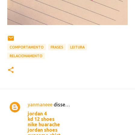
COMPORTAMENTO
FRASES
LEITURA
RELACIONAMENTO
yanmaneee
disse…
C
jordan 4
o
kd 12 shoes
nike huarache
m
jordan shoes
e